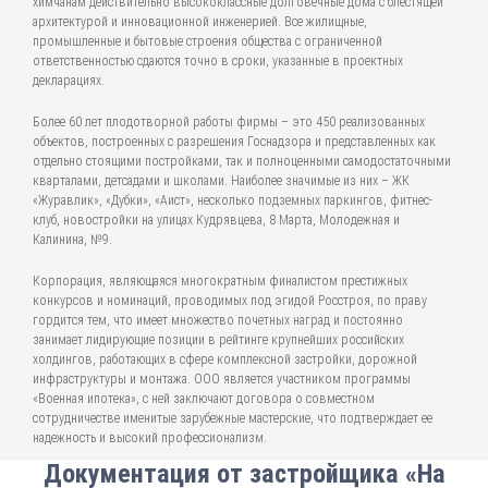
химчанам действительно высококлассные долговечные дома с блестящей
архитектурой и инновационной инженерией. Все жилищные,
промышленные и бытовые строения общества с ограниченной
ответственностью сдаются точно в сроки, указанные в проектных
декларациях.
Более 60 лет плодотворной работы фирмы – это 450 реализованных
объектов, построенных с разрешения Госнадзора и представленных как
отдельно стоящими постройками, так и полноценными самодостаточными
кварталами, детсадами и школами. Наиболее значимые из них – ЖК
«Журавлик», «Дубки», «Аист», несколько подземных паркингов, фитнес-
клуб, новостройки на улицах Кудрявцева, 8 Марта, Молодежная и
Калинина, №9.
Корпорация, являющаяся многократным финалистом престижных
конкурсов и номинаций, проводимых под эгидой Росстроя, по праву
гордится тем, что имеет множество почетных наград и постоянно
занимает лидирующие позиции в рейтинге крупнейших российских
холдингов, работающих в сфере комплексной застройки, дорожной
инфраструктуры и монтажа. ООО является участником программы
«Военная ипотека», с ней заключают договора о совместном
сотрудничестве именитые зарубежные мастерские, что подтверждает ее
надежность и высокий профессионализм.
Документация от застройщика «На